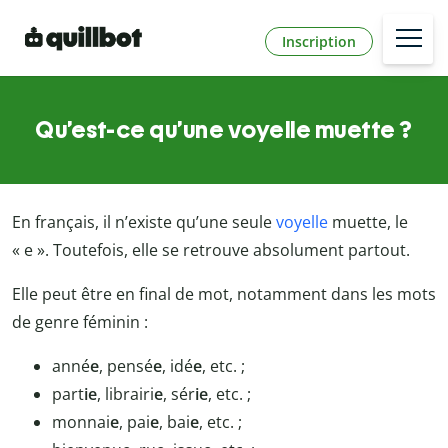
Inscription
Qu’est-ce qu’une voyelle muette ?
En français, il n’existe qu’une seule
voyelle
muette, le
« e ». Toutefois, elle se retrouve absolument partout.
Elle peut être en final de mot, notamment dans les mots
de genre féminin :
anné
e
, pensé
e
, idé
e
, etc. ;
part
ie
, librairi
e
, sér
ie
, etc. ;
monnai
e
, pai
e
, bai
e
, etc. ;