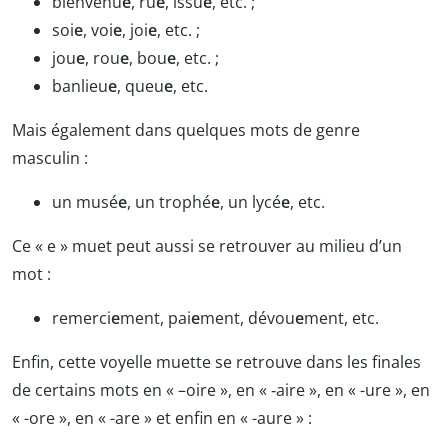
bienvenu
e
, ru
e
, issu
e
, etc. ;
soi
e
, voi
e
, joi
e
, etc. ;
jou
e
, rou
e
, bou
e
, etc. ;
banlieu
e
, queu
e
, etc.
Mais également dans quelques mots de genre
masculin :
un musé
e
, un trophé
e
, un lycé
e
, etc.
Ce « e » muet peut aussi se retrouver au milieu d’un
mot :
remerci
e
ment, pai
e
ment, dévou
e
ment, etc.
Enfin, cette voyelle muette se retrouve dans les finales
de certains mots en « –
oire »
, en «
‑aire »
, en «
-ure »
, en
«
-ore »
, en « -a
re »
et enfin en «
-aure »
: