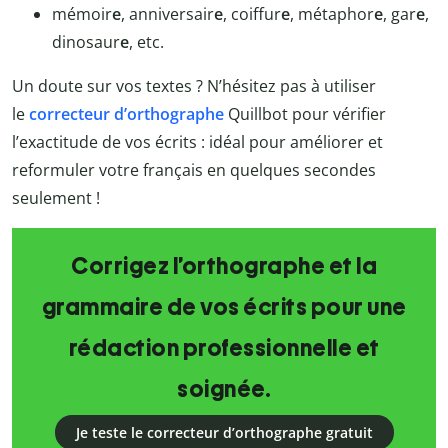
mémoir
e
, anniversair
e
, coiffur
e
, métaphor
e
, gar
e
,
dinosaur
e
, etc.
Un doute sur vos textes ? N’hésitez pas à utiliser
le
correcteur d’orthographe
Quillbot
pour vérifier
l’exactitude de vos écrits : idéal pour améliorer et
reformuler votre français en quelques secondes
seulement !
Corrigez l’orthographe et la
grammaire de vos écrits pour une
rédaction professionnelle et
soignée.
Je teste le correcteur d’orthographe gratuit