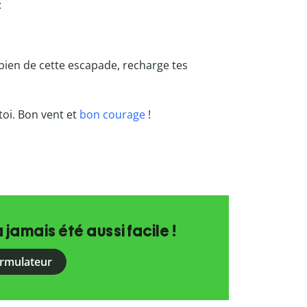
:
 bien de cette escapade, recharge tes
toi. Bon vent et
bon courage
!
a jamais été aussi facile !
ormulateur