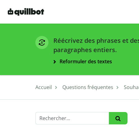
Réécrivez des phrases et de
paragraphes entiers.
Reformuler des textes
Accueil
Questions fréquentes
Souhai