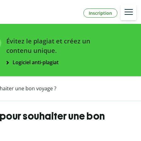
Inscription
Évitez le plagiat et créez un
contenu unique.
Logiciel anti-plagiat
haiter une bon voyage ?
 pour souhaiter une bon