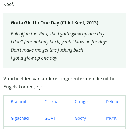
Keef.
Gotta Glo Up One Day (Chief Keef, 2013)
Pull off in the ‘Rari, shit I gotta glow up one day
I don’t fear nobody bitch, yeah I blow up for days
Don’t make me get this fucking bitch
I gotta glow up one day
Voorbeelden van andere jongerentermen die uit het
Engels komen, zijn:
Brainrot
Clickbait
Cringe
Delulu
Gigachad
GOAT
Goofy
IYKYK