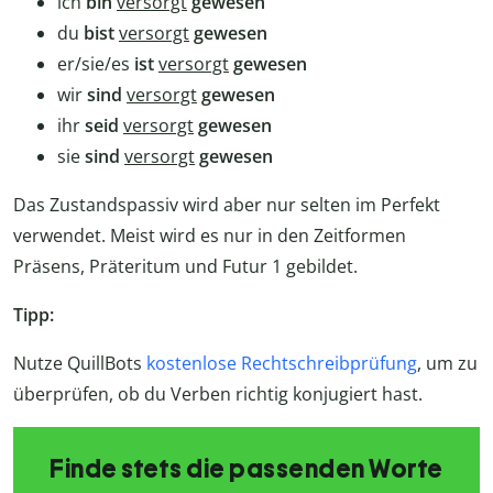
ich
bin
versorgt
gewesen
du
bist
versorgt
gewesen
er/sie/es
ist
versorgt
gewesen
wir
sind
versorgt
gewesen
ihr
seid
versorgt
gewesen
sie
sind
versorgt
gewesen
Das Zustandspassiv wird aber nur selten im Perfekt
verwendet. Meist wird es nur in den Zeitformen
Präsens, Präteritum und Futur 1 gebildet.
Tipp:
Nutze QuillBots
kostenlose Rechtschreibprüfung
, um zu
überprüfen, ob du Verben richtig konjugiert hast.
Finde stets die passenden Worte