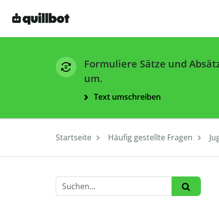
Formuliere Sätze und Absät
um.
Text umschreiben
Startseite
Häufig gestellte Fragen
Ju