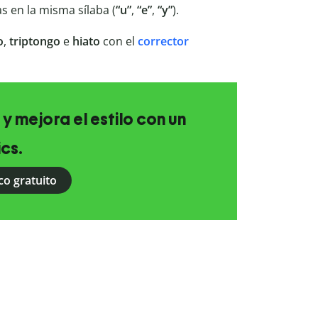
s en la misma sílaba (
“u”
,
“e”
,
“y”
).
o
,
triptongo
e
hiato
con el
corrector
 y mejora el estilo con un
ics.
co gratuito