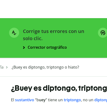
Corrige tus errores con un
solo clic.
Corrector ortográfico
ía
¿Buey es diptongo, triptongo o hiato?
¿Buey es diptongo, triptong
El
sustantivo
“b
uey
” tiene un
triptongo
, no un
dipton