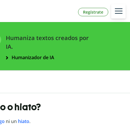
Regístrate
Humaniza textos creados por
IA.
Humanizador de IA
o o hiato?
go
ni un
hiato
.