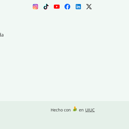
da
Hecho con
en
UIUC