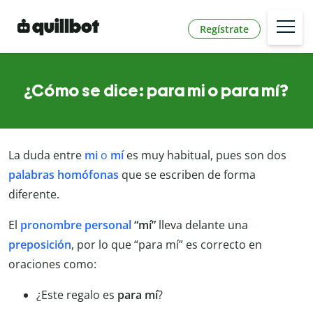
Regístrate
¿Cómo se dice: para mi o para mí?
La duda entre
mi
o
mí
es muy habitual, pues son dos
palabras
homófonas
que se escriben de forma
diferente.
El
pronombre
personal
“mí”
lleva delante una
preposición
, por lo que “para mí” es correcto en
oraciones como:
¿Este regalo es
para
mí
?