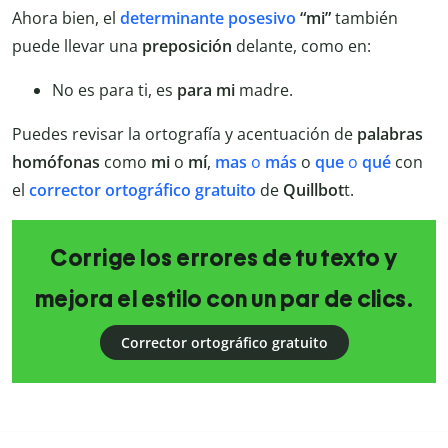
Ahora bien, el
determinante
posesivo
“mi”
también
puede llevar una
preposición
delante, como en:
No es para ti, es
para mi
madre.
Puedes revisar la ortografía y acentuación de
palabras
homófonas
como
mi
o
mí
,
mas
o
más
o
que
o
qué
con
el
corrector
ortográfico
gratuito
de
Quillbot
t.
Corrige los errores de tu texto y
mejora el estilo con un par de clics.
Corrector ortográfico gratuito