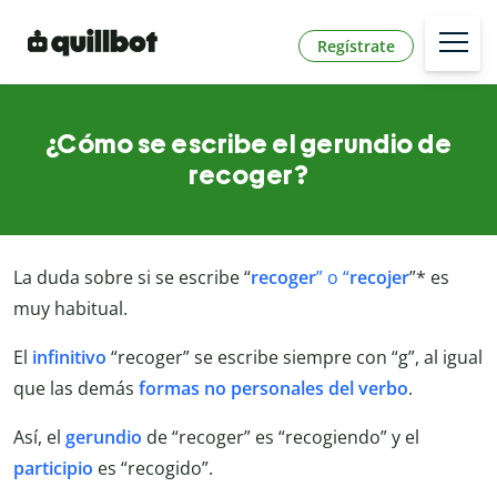
Regístrate
¿Cómo se escribe el gerundio de
recoger?
La duda sobre si se escribe “
recoger
” o “
recojer
”* es
muy habitual.
El
infinitivo
“recoger” se escribe siempre con “g”, al igual
que las demás
formas
no
personales
del
verbo
.
Así, el
gerundio
de “recoger” es “recogiendo” y el
participio
es “recogido”.