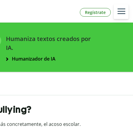
Regístrate
Humaniza textos creados por
IA.
Humanizador de IA
ullying?
ás concretamente, el acoso escolar.