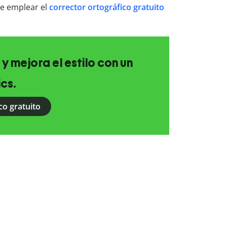
de emplear el
corrector ortográfico gratuito
 y mejora el estilo con un
ics.
co gratuito