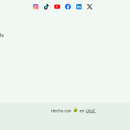
da
Hecho con
en
UIUC