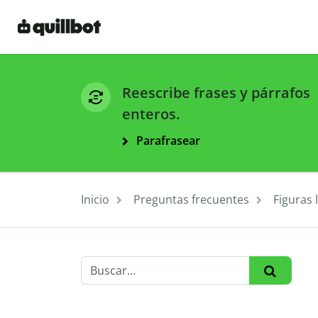
Reescribe frases y párrafos
enteros.
Parafrasear
Inicio
Preguntas frecuentes
Figuras l