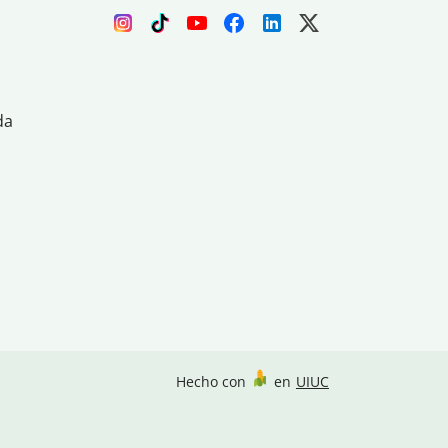
da
Hecho con
en
UIUC