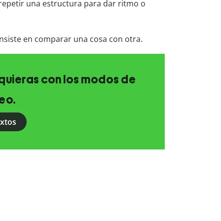
repetir una estructura para dar ritmo o
siste en comparar una cosa con otra.
e quieras con los modos de
eo.
extos