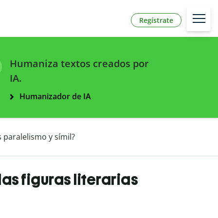
Regístrate
Humaniza textos creados por
IA.
Humanizador de IA
s paralelismo y símil?
las figuras literarias