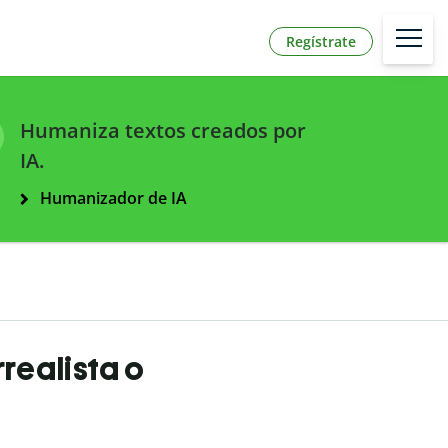
Regístrate
Humaniza textos creados por
IA.
Humanizador de IA
realista o