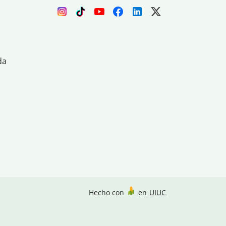
da
Hecho con
en
UIUC