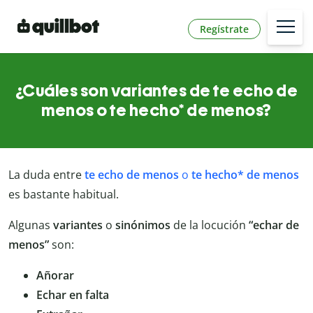
Regístrate
¿Cuáles son variantes de te echo de
menos o te hecho* de menos?
La duda entre
te echo de menos
o
te hecho* de menos
es bastante habitual.
Algunas
variantes
o
sinónimos
de la locución
“echar de
menos”
son:
Añorar
Echar en falta