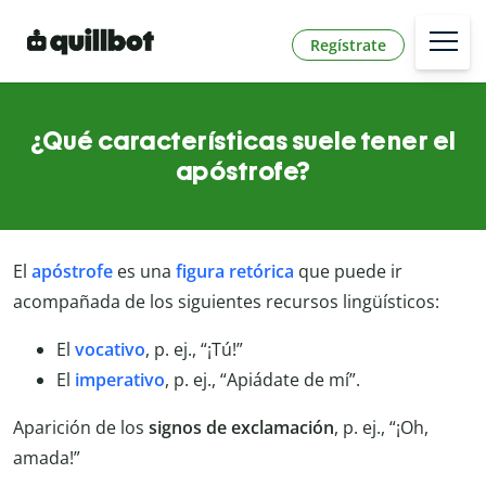
Regístrate
¿Qué características suele tener el
apóstrofe?
El
apóstrofe
es una
figura retórica
que puede ir
acompañada de los siguientes recursos lingüísticos:
El
vocativo
, p. ej., “¡Tú!”
El
imperativo
, p. ej., “Apiádate de mí”.
Aparición de los
signos de exclamación
, p. ej., “¡Oh,
amada!”