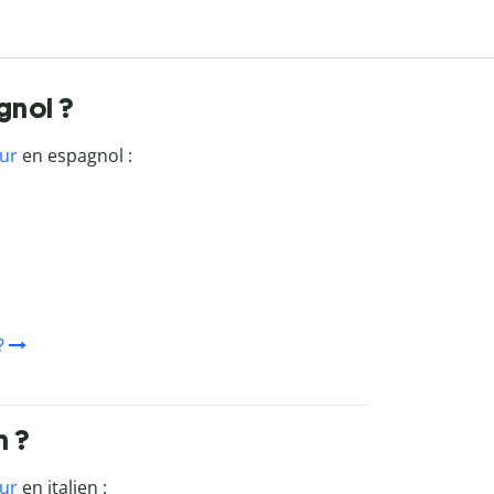
gnol ?
ur
en espagnol :
?
n ?
ur
en italien :