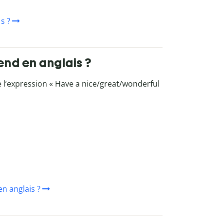
s ?
nd en anglais ?
se l’expression « Have a nice/great/wonderful
n anglais ?