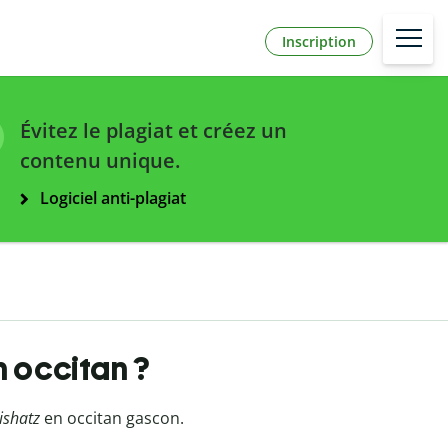
Inscription
Évitez le plagiat et créez un
contenu unique.
Logiciel anti-plagiat
n occitan ?
ishatz
en occitan gascon.