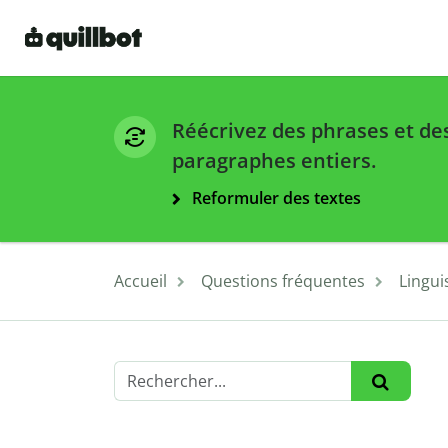
Réécrivez des phrases et de
paragraphes entiers.
Reformuler des textes
Accueil
Questions fréquentes
Lingui