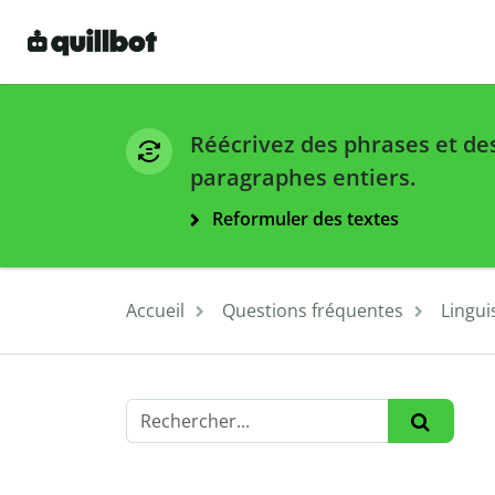
Réécrivez des phrases et de
paragraphes entiers.
Reformuler des textes
Accueil
Questions fréquentes
Lingui