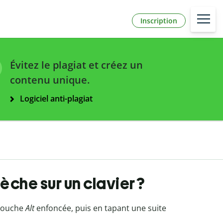
Inscription
Évitez le plagiat et créez un
contenu unique.
Logiciel anti-plagiat
èche sur un clavier ?
 touche
Alt
enfoncée, puis en tapant une suite