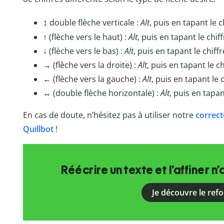
↕
double flèche verticale :
Alt
, puis en tapant le c
↑ (flèche vers le haut) :
Alt
, puis en tapant le chif
↓ (flèche vers le bas) :
Alt
, puis en tapant le chiff
→ (flèche vers la droite) :
Alt
, puis en tapant le ch
← (flèche vers la gauche) :
Alt
, puis en tapant le 
↔ (double flèche horizontale) :
Alt
, puis en tapan
En cas de doute, n’hésitez pas à utiliser notre
correct
Quillbot
!
Réécrire un texte et l’affiner n’
Je découvre le ref