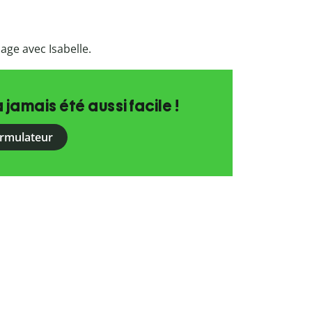
age avec Isabelle.
a jamais été aussi facile !
ormulateur