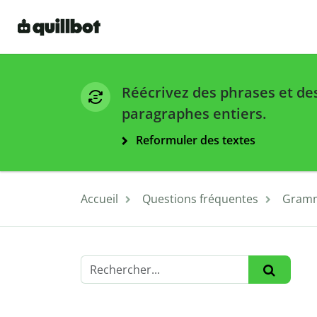
Réécrivez des phrases et de
paragraphes entiers.
Reformuler des textes
Accueil
Questions fréquentes
Gramm