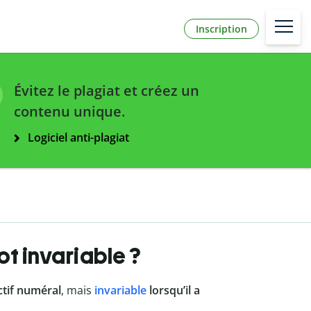
Inscription
Évitez le plagiat et créez un
contenu unique.
Logiciel anti-plagiat
ot invariable ?
ectif numéral
, mais
invariable
lorsqu’il a