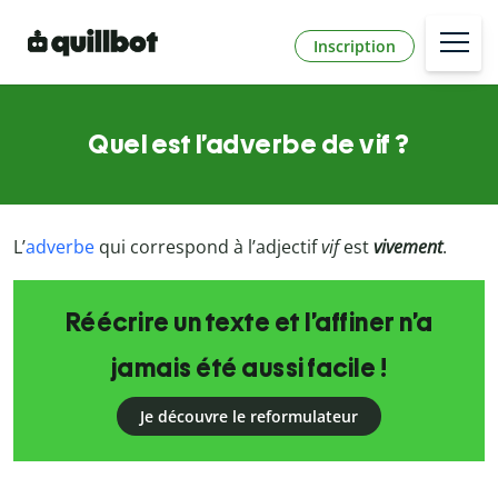
Inscription
Quel est l’adverbe de vif ?
L’
adverbe
qui correspond à l’adjectif
vif
est
vivement
.
Réécrire un texte et l’affiner n’a
jamais été aussi facile !
Je découvre le reformulateur