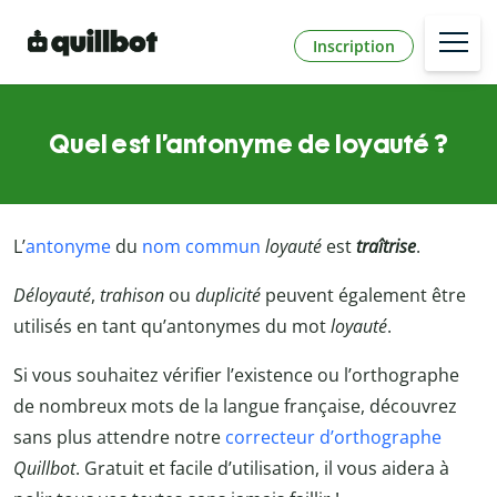
Inscription
Quel est l’antonyme de loyauté ?
L’
antonyme
du
nom commun
loyauté
est
traîtrise
.
Déloyauté
,
trahison
ou
duplicité
peuvent également être
utilisés en tant qu’antonymes du mot
loyauté
.
Si vous souhaitez vérifier l’existence ou l’orthographe
de nombreux mots de la langue française, découvrez
sans plus attendre notre
correcteur d’orthographe
Quillbot
. Gratuit et facile d’utilisation, il vous aidera à