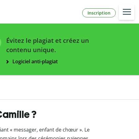
Inscription
Évitez le plagiat et créez un
contenu unique.
Logiciel anti-plagiat
Camille ?
fiant « messager, enfant de chœur ». Le
s romains lors des cérémonies païennes.