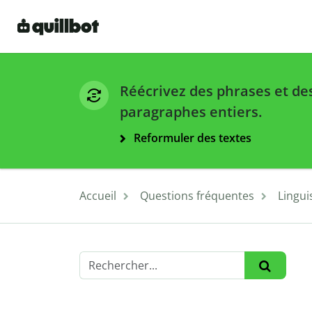
Réécrivez des phrases et de
paragraphes entiers.
Reformuler des textes
Accueil
Questions fréquentes
Lingui