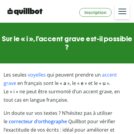
Inscription
Sur le « i », l’accent grave est-il possible
?
Les seules
voyelles
qui peuvent prendre un
accent
grave
en français sont le «
a
», le «
e
» et le «
u
».
Le « i » ne peut être surmonté d’un accent grave, en
tout cas en langue française.
Un doute sur vos textes ? N’hésitez pas à utiliser
le
correcteur d’orthographe
Quillbot
pour vérifier
l’exactitude de vos écrits : idéal pour améliorer et