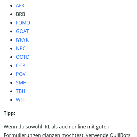
AFK
BRB
FOMO
GOAT
IYKYK
NPC
OOTD
OTP
POV
SMH
TBH
WTF
Tipp:
Wenn du sowohl IRL als auch online mit guten
Formulierungen glänzen möchtest, verwende QuillBots