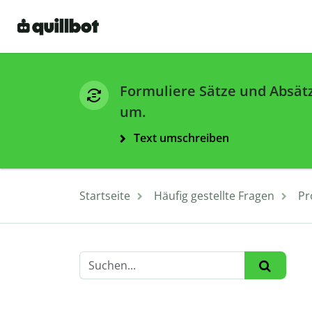
Formuliere Sätze und Absät
um.
Text umschreiben
Startseite
Häufig gestellte Fragen
P