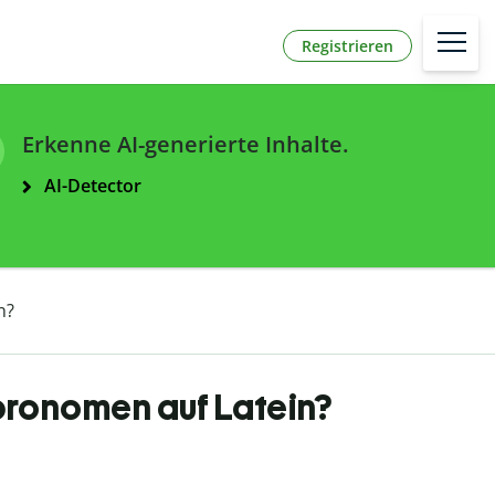
Registrieren
Erkenne AI-generierte Inhalte.
AI-Detector
n?
vpronomen auf Latein?