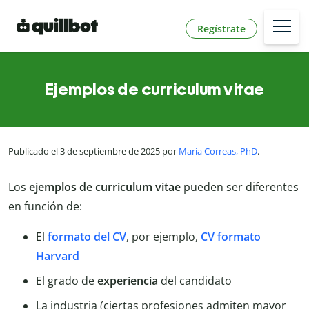
Regístrate
Ejemplos de curriculum vitae
Publicado el 3 de septiembre de 2025 por
María Correas, PhD
.
Los
ejemplos de curriculum vitae
pueden ser diferentes
en función de:
El
formato del CV
, por ejemplo,
CV formato
Harvard
El grado de
experiencia
del candidato
La industria (ciertas profesiones admiten mayor