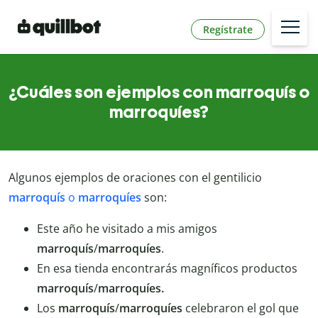
Regístrate
¿Cuáles son ejemplos con marroquís o
marroquíes?
Algunos ejemplos de oraciones con el gentilicio
marroquís
o
marroquíes
son:
Este año he visitado a mis amigos
marroquís
/
marroquíes
.
En esa tienda encontrarás magníficos productos
marroquís
/
marroquíes.
Los
marroquís
/
marroquíes
celebraron el gol que