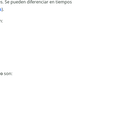
es. Se pueden diferenciar en tiempos
s
).
n:
vo
son: