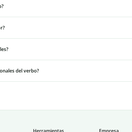
o?
or?
les?
onales del verbo?
Herramientas
Empresa