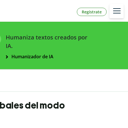
Regístrate
Humaniza textos creados por
IA.
Humanizador de IA
rbales del modo