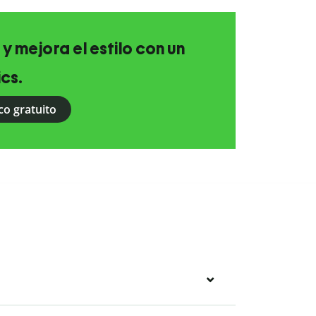
 y mejora el estilo con un
ics.
co gratuito