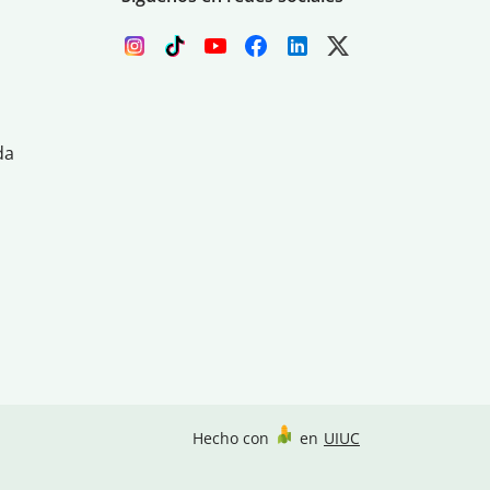
da
Hecho con
en
UIUC