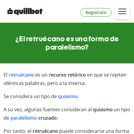
Regístrate
¿El retruécano es una forma de
paralelismo?
El
retruécano
es un
recurso retórico
en que se repiten
idénticas palabras, pero a la inversa.
Se considera un tipo de
quiasmo
.
A su vez, algunas fuentes consideran al
quiasmo
un tipo
de
paralelismo
cruzado
.
Por tanto, el
retruécano
puede considerarse una forma