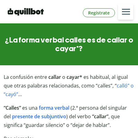
Regístrate
¿La forma verbal calles es de callar o
cayar*?
La confusión entre
callar
o
cayar*
es habitual, al igual
que otras palabras relacionadas, como “calles”, “
calló” o
“cayó”
…
“Calles”
es una
forma
verbal
(2.ª persona del singular
del
presente de subjuntivo
) del verbo
“callar”
, que
significa “guardar silencio” o “dejar de hablar”.