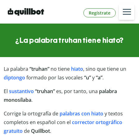
Regístrate
¿La palabra truhan tiene hiato?
La palabra
“truhan”
no tiene
hiato
, sino que tiene un
diptongo
formado por las vocales
“u”
y
“a”
.
El
sustantivo
“truhan”
es, por tanto, una
palabra
monosílaba
.
Corrige la ortografía de
palabras con hiato
y textos
completos en español con el
corrector ortográfico
gratuito
de
Quillbot
.