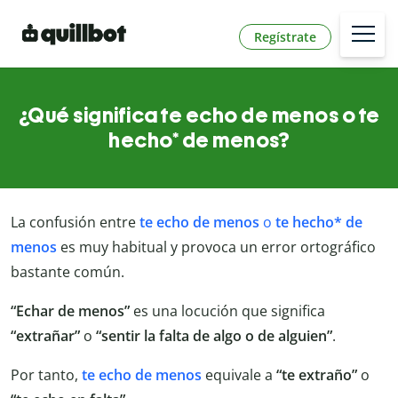
Regístrate
¿Qué significa te echo de menos o te
hecho* de menos?
La confusión entre
te echo de menos
o
te hecho* de
menos
es muy habitual y provoca un error ortográfico
bastante común.
“Echar de menos”
es una locución que significa
“extrañar”
o
“sentir la falta de algo o de alguien”
.
Por tanto,
te echo de menos
equivale a
“te extraño”
o