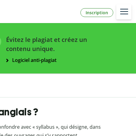
Inscription
Évitez le plagiat et créez un
contenu unique.
Logiciel anti-plagiat
anglais ?
 confondre avec « syllabus », qui désigne, dans
ble des ouvrages qui s’y rapportent.