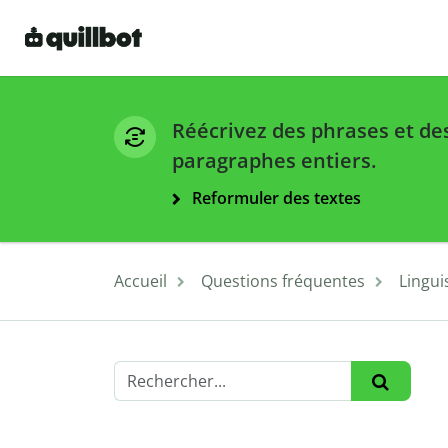
Réécrivez des phrases et de
paragraphes entiers.
Reformuler des textes
Accueil
Questions fréquentes
Lingui