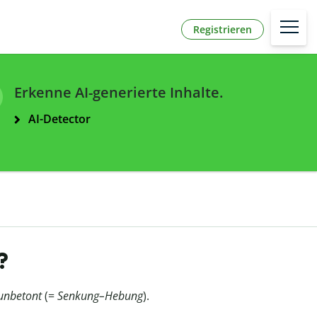
Registrieren
Erkenne AI-generierte Inhalte.
AI-Detector
?
unbetont
(=
Senkung–Hebung
).