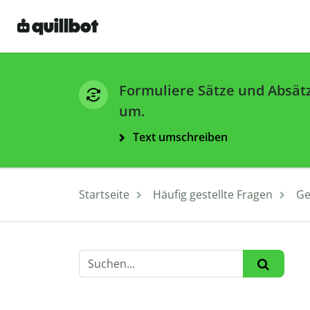
Formuliere Sätze und Absät
um.
Text umschreiben
Startseite
Häufig gestellte Fragen
Ge