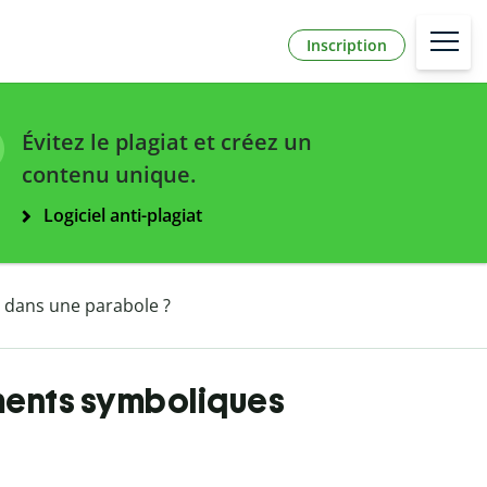
Inscription
Évitez le plagiat et créez un
contenu unique.
Logiciel anti-plagiat
 dans une parabole ?
ments symboliques