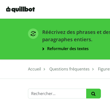
Réécrivez des phrases et de
paragraphes entiers.
Reformuler des textes
Accueil
Questions fréquentes
Figure