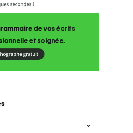
lques secondes !
grammaire de vos écrits
ionnelle et soignée.
rthographe gratuit
es