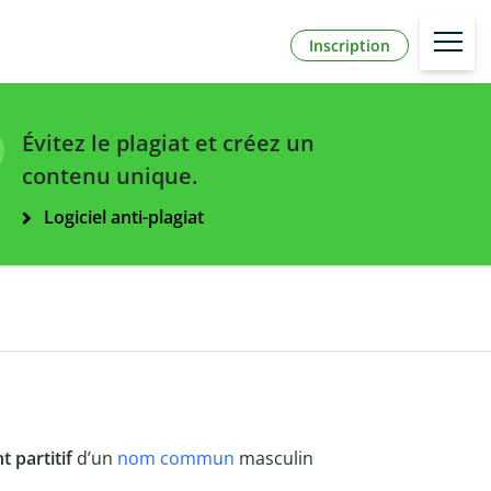
Inscription
Évitez le plagiat et créez un
contenu unique.
Logiciel anti-plagiat
nt
partitif
d’un
nom commun
masculin