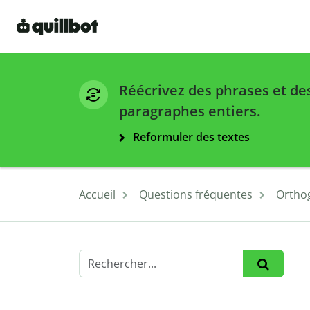
Réécrivez des phrases et de
paragraphes entiers.
Reformuler des textes
Accueil
Questions fréquentes
Ortho