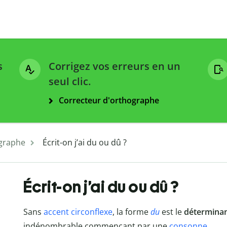
s
Corrigez vos erreurs en un
seul clic.
Correcteur d'orthographe
graphe
Écrit-on j’ai du ou dû ?
Écrit-on j’ai du ou dû ?
Sans
accent circonflexe
, la forme
du
est le
détermina
indénombrable commençant par une
consonne
.