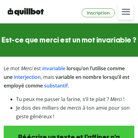
Inscription
Est-ce que merci est un mot invariable ?
Le mot
Merci
est
invariable
lorsqu’on l’utilise comme
une
interjection
, mais
variable en nombre lorsqu’il est
employé comme
substantif
.
Tu peux me passer la farine, s’il te plait ?
Merci
!
Je dois des milliers de
mercis
à ton amie pour son
geste généreux !
Réécrire un texte et l’affiner n’a