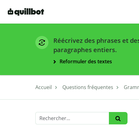
Réécrivez des phrases et de
paragraphes entiers.
Reformuler des textes
Accueil
Questions fréquentes
Gramm