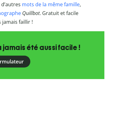
e d’autres
mots de la même famille
,
thographe
Quillbot
. Gratuit et facile
jamais faillir !
a jamais été aussi facile !
ormulateur