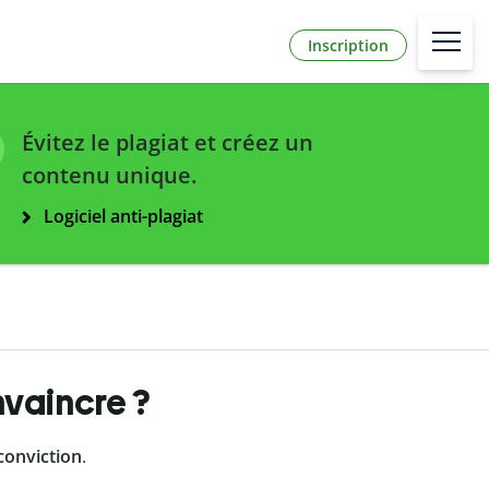
Inscription
Évitez le plagiat et créez un
contenu unique.
Logiciel anti-plagiat
nvaincre ?
conviction
.