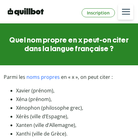
Inscription
Quel nom propre en x peut-on citer
dans la langue française ?
Parmi les
noms propres
en « x », on peut citer :
Xavier (prénom),
Xéna (prénom),
Xénophon (philosophe grec),
Xérès (ville d’Espagne),
Xanten (ville d’Allemagne),
Xanthi (ville de Grèce).