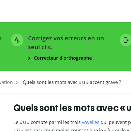
s
Corrigez vos erreurs en un
seul clic.
Correcteur d'orthographe
uation
Quels sont les mots avec « u » accent grave ?
Quels sont les mots avec « 
Le « u » compte parmi les trois
voyelles
qui peuvent 
« ù » est beaucoup moins courant que le « à » ou le « 