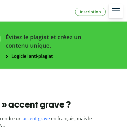
Inscription
Évitez le plagiat et créez un
contenu unique.
Logiciel anti-plagiat
u » accent grave ?
prendre un
accent grave
en français, mais le
è ».