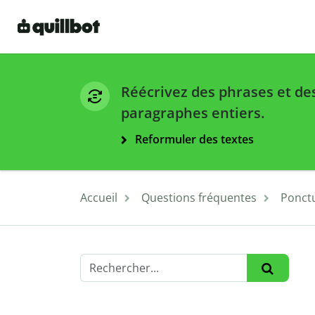
Réécrivez des phrases et de
paragraphes entiers.
Reformuler des textes
Accueil
Questions fréquentes
Ponct