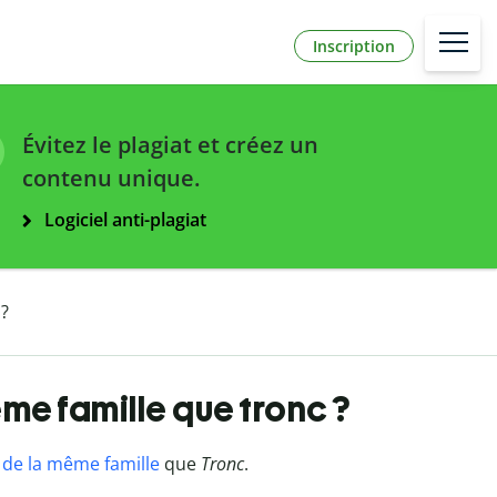
Inscription
Évitez le plagiat et créez un
contenu unique.
Logiciel anti-plagiat
 ?
ême famille que tronc ?
de la même famille
que
Tronc
.