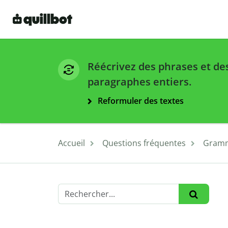
Réécrivez des phrases et de
paragraphes entiers.
Reformuler des textes
Accueil
Questions fréquentes
Gramm