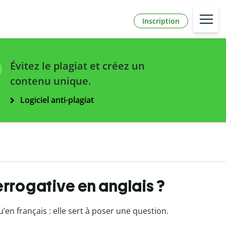
Inscription
Évitez le plagiat et créez un
contenu unique.
Logiciel anti-plagiat
errogative en anglais ?
’en français : elle sert à poser une question.