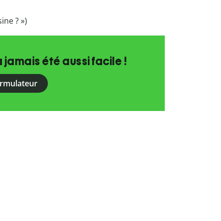
sine ? »)
a jamais été aussi facile !
ormulateur