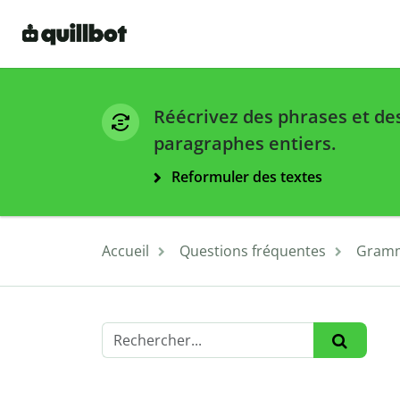
Réécrivez des phrases et de
paragraphes entiers.
Reformuler des textes
Accueil
Questions fréquentes
Gramm