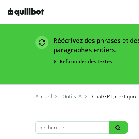
Réécrivez des phrases et de
paragraphes entiers.
Reformuler des textes
Accueil
Outils IA
ChatGPT, c’est quoi 