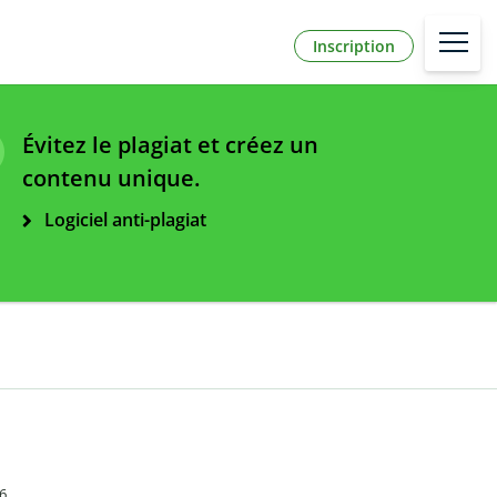
Inscription
Évitez le plagiat et créez un
contenu unique.
Logiciel anti-plagiat
26