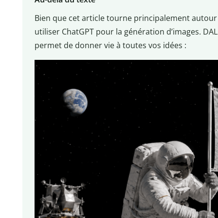
Bien que cet article tourne principalement autour
utiliser ChatGPT pour la génération d’images. DALL
permet de donner vie à toutes vos idées :