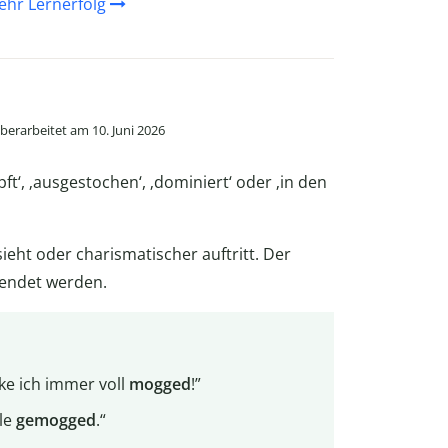
ehr Lernerfolg
h
berarbeitet am 10. Juni 2026
ft‘, ‚ausgestochen‘, ‚dominiert‘ oder ‚in den
ieht oder charismatischer auftritt. Der
wendet werden.
rke ich immer voll
mogged
!”
lle
gemogged
.“