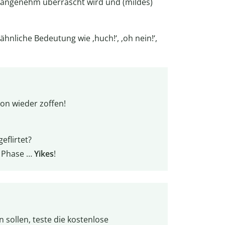
nangenehm überrascht wird und (mildes)
nliche Bedeutung wie ‚huch!‘, ‚oh nein!‘,
on wieder zoffen!
eflirtet?
en Phase …
Yikes
!
sollen, teste die kostenlose