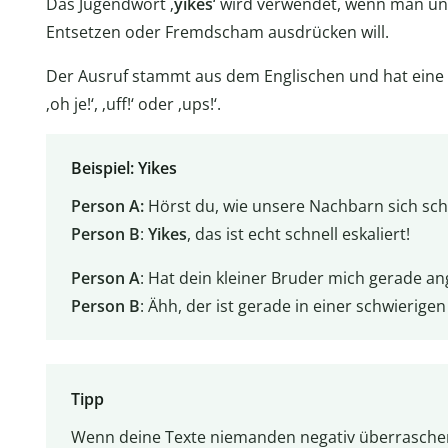
Das Jugendwort ‚
yikes
‘ wird verwendet, wenn man u
Entsetzen oder Fremdscham ausdrücken will.
Der Ausruf stammt aus dem Englischen und hat eine äh
‚oh je!‘, ‚uff!‘ oder ‚ups!‘.
Beispiel: Yikes
Person A:
Hörst du, wie unsere Nachbarn sich sch
Person B
:
Yikes
, das ist echt schnell eskaliert!
Person A
: Hat dein kleiner Bruder mich gerade ang
Person B
: Ähh, der ist gerade in einer schwierig
Tipp
Wenn deine Texte niemanden negativ überraschen 