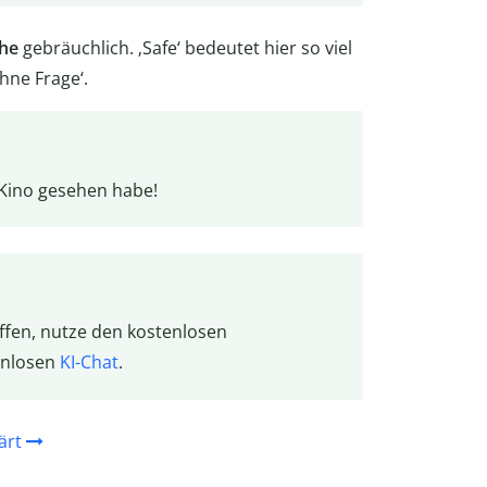
he
gebräuchlich. ‚Safe‘ bedeutet hier so viel
ohne Frage‘.
 Kino gesehen habe!
effen, nutze den kostenlosen
enlosen
KI-Chat
.
ärt