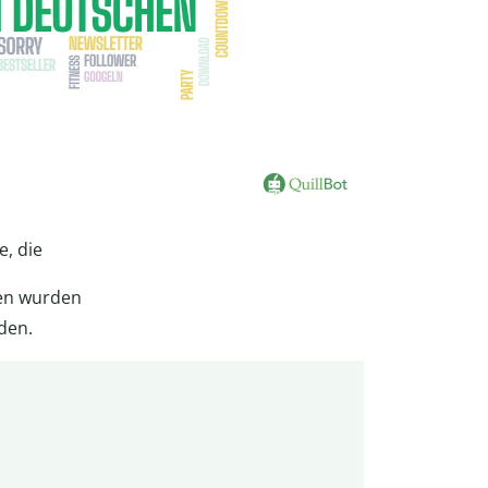
, die
en wurden
den.