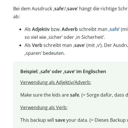
Bei dem Ausdruck ‚
safe
‘/‚
save
‘ hängt die richtige S
ab:
Als
Adjektiv
bzw.
Adverb
schreibt man ‚
safe
‘ (m
so viel wie ‚sicher‘ oder ‚in Sicherheit‘.
Als
Verb
schreibt man ‚
save
‘ (mit ‚v‘). Der Aus
‚sparen‘ bedeuten.
Beispiel: ‚safe‘ oder ‚save‘ im Englischen
Verwendung als Adjektiv/Adverb:
Make sure the kids are
safe
.
(= Sorge dafür, dass d
Verwendung als Verb:
This backup will
save
your data. (= Dieses Backup 