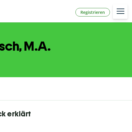
Registrieren
sch, M.A.
k erklärt