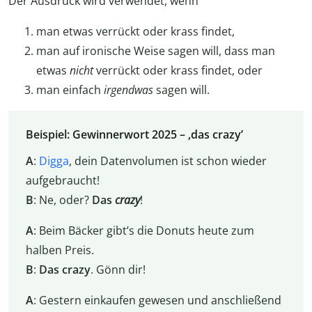
Der Ausdruck wird verwendet, wenn
man etwas verrückt oder krass findet,
man auf ironische Weise sagen will, dass man
etwas
nicht
verrückt oder krass findet, oder
man einfach
irgendwas
sagen will.
Beispiel: Gewinnerwort 2025 – ‚das crazy’
A
:
Digga
, dein Datenvolumen ist schon wieder
aufgebraucht!
B
: Ne, oder?
Das
crazy
!
A
: Beim Bäcker gibt’s die Donuts heute zum
halben Preis.
B
:
Das crazy
. Gönn dir!
A
: Gestern einkaufen gewesen und anschließend