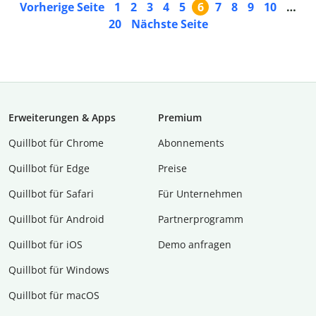
Vorherige Seite
1
2
3
4
5
6
7
8
9
10
…
20
Nächste Seite
Erweiterungen & Apps
Premium
Quillbot für Chrome
Abon­ne­ments
Quillbot für Edge
Preise
Quillbot für Safari
Für Unternehmen
Quillbot für Android
Partnerprogramm
Quillbot für iOS
Demo anfragen
Quillbot für Windows
Quillbot für macOS