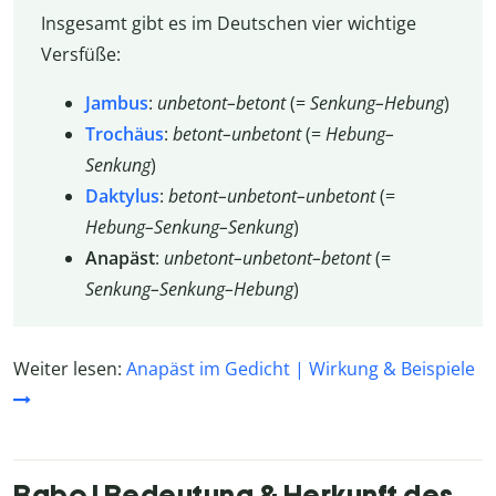
Insgesamt gibt es im Deutschen vier wichtige
Versfüße:
Jambus
:
unbetont–betont
(=
Senkung–Hebung
)
Trochäus
:
betont–unbetont
(=
Hebung–
Senkung
)
Daktylus
:
betont–unbetont–unbetont
(=
Hebung–Senkung–Senkung
)
Anapäst
:
unbetont–unbetont–betont
(=
Senkung–Senkung–Hebung
)
Weiter lesen:
Anapäst im Gedicht | Wirkung & Beispiele
Babo | Bedeutung & Herkunft des