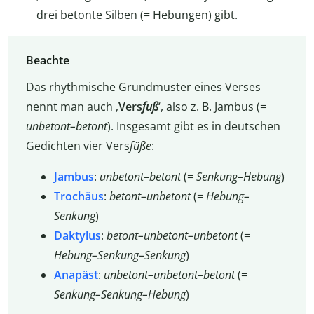
drei betonte Silben (= Hebungen) gibt.
Beachte
Das rhythmische Grundmuster eines Verses
nennt man auch ‚
Vers
fuß
‘, also z. B. Jambus (=
unbetont–betont
). Insgesamt gibt es in deutschen
Gedichten vier Vers
füße
:
Jambus
:
unbetont–betont
(=
Senkung–Hebung
)
Trochäus
:
betont–unbetont
(=
Hebung–
Senkung
)
Daktylus
:
betont–unbetont–unbetont
(=
Hebung–Senkung–Senkung
)
Anapäst
:
unbetont–unbetont–betont
(=
Senkung–Senkung–Hebung
)