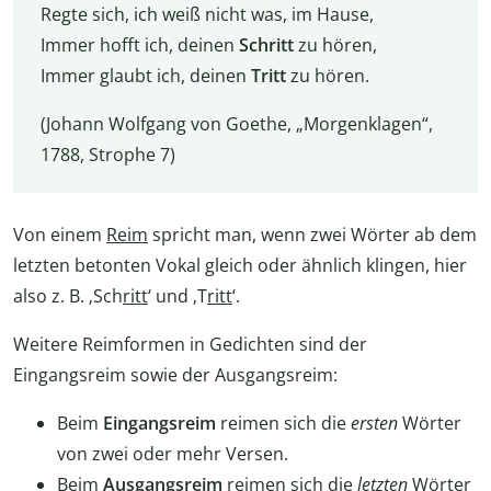
Regte sich, ich weiß nicht was, im Hause,
Immer hofft ich, deinen
Schritt
zu hören,
Immer glaubt ich, deinen
Tritt
zu hören.
(Johann Wolfgang von Goethe, „Morgenklagen“,
1788, Strophe 7)
Von einem
Reim
spricht man, wenn zwei Wörter ab dem
letzten betonten Vokal gleich oder ähnlich klingen, hier
also z. B. ‚Sch
ritt
‘ und ‚T
ritt
‘.
Weitere Reimformen in Gedichten sind der
Eingangsreim sowie der Ausgangsreim:
Beim
Eingangsreim
reimen sich die
ersten
Wörter
von zwei oder mehr Versen.
Beim
Ausgangsreim
reimen sich die
letzten
Wörter