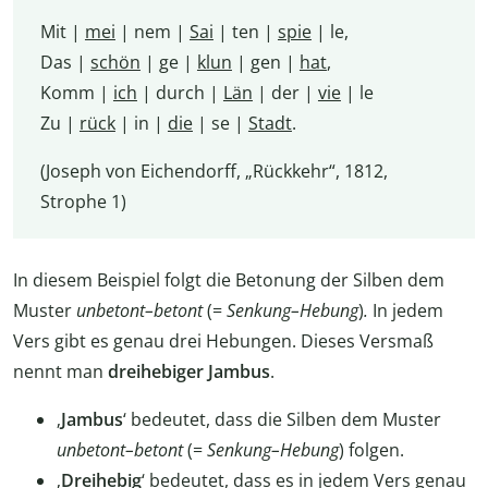
Mit |
mei
| nem |
Sai
| ten |
spie
| le,
Das |
schön
| ge |
klun
| gen |
hat
,
Komm |
ich
| durch |
Län
| der |
vie
| le
Zu |
rück
| in |
die
| se |
Stadt
.
(Joseph von Eichendorff, „Rückkehr“, 1812,
Strophe 1)
In diesem Beispiel folgt die Betonung der Silben dem
Muster
unbetont–betont
(=
Senkung–Hebung
)
.
In jedem
Vers gibt es genau drei Hebungen. Dieses Versmaß
nennt man
dreihebiger Jambus
.
‚
Jambus
‘ bedeutet, dass die Silben dem Muster
unbetont–betont
(=
Senkung–Hebung
) folgen.
‚
Dreihebig
‘ bedeutet, dass es in jedem Vers genau