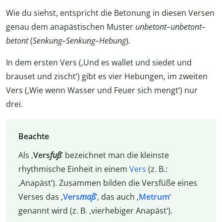
Wie du siehst, entspricht die Betonung in diesen Versen
genau dem anapästischen Muster
unbetont–unbetont–
betont
(
Senkung–Senkung–Hebung
)
.
In dem ersten Vers (‚Und es wallet und siedet und
brauset und zischt‘) gibt es vier Hebungen, im zweiten
Vers (‚Wie wenn Wasser und Feuer sich mengt‘) nur
drei.
Beachte
Als ‚
Vers
fuß
‘ bezeichnet man die kleinste
rhythmische Einheit in einem
Vers
(z. B.:
‚Anapäst‘). Zusammen bilden die Versfüße eines
Verses das ‚
Vers
maß
‘, das auch ‚
Metrum
‘
genannt wird (z. B. ‚vierhebiger Anapäst‘).