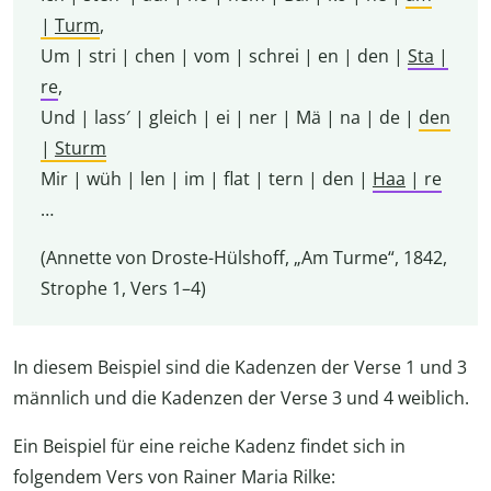
|
Turm
,
Um | stri | chen | vom | schrei | en | den |
Sta
|
re
,
Und | lass′ | gleich | ei | ner | Mä | na | de |
den
|
Sturm
Mir | wüh | len | im | flat | tern | den |
Haa
| re
…
(Annette von Droste-Hülshoff, „Am Turme“, 1842,
Strophe 1, Vers 1–4)
In diesem Beispiel sind die Kadenzen der Verse 1 und 3
männlich und die Kadenzen der Verse 3 und 4 weiblich.
Ein Beispiel für eine reiche Kadenz findet sich in
folgendem Vers von Rainer Maria Rilke: