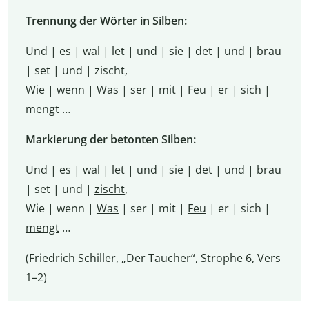
Trennung der Wörter in Silben:
Und | es | wal | let | und | sie | det | und | brau
| set | und | zischt,
Wie | wenn | Was | ser | mit | Feu | er | sich |
mengt …
Markierung der betonten Silben:
Und | es |
wal
| let | und |
sie
| det | und |
brau
| set | und |
zischt
,
Wie | wenn |
Was
| ser | mit |
Feu
| er | sich |
mengt
…
(Friedrich Schiller, „Der Taucher“, Strophe 6, Vers
1–2)