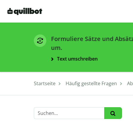
Formuliere Sätze und Absät
um.
Text umschreiben
Startseite
Häufig gestellte Fragen
Ab