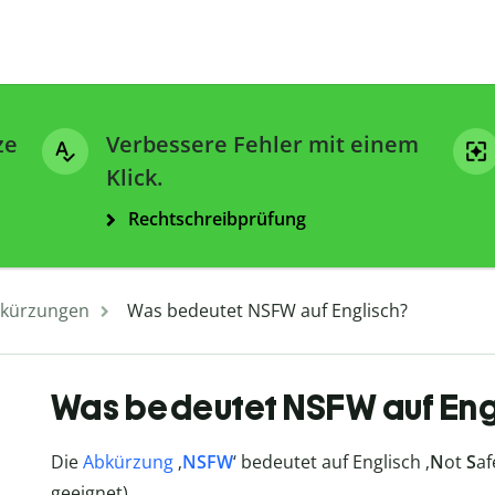
ze
Verbessere Fehler mit einem
Klick.
Rechtschreibprüfung
kürzungen
Was bedeutet NSFW auf Englisch?
Was bedeutet NSFW auf Eng
Die
Abkürzung
‚
NSFW
‘ bedeutet auf Englisch ‚
N
ot
S
a
geeignet).