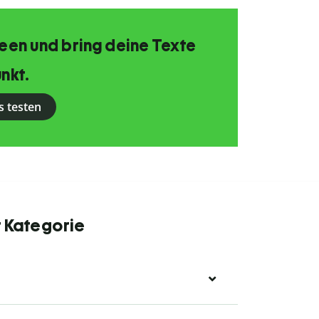
Ideen und bring deine Texte
nkt.
s testen
r Kategorie