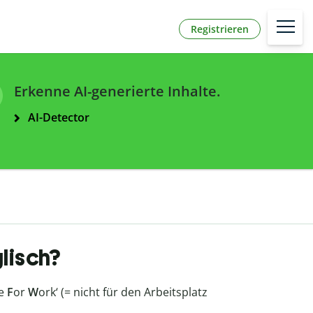
Registrieren
Erkenne AI-generierte Inhalte.
AI-Detector
lisch?
fe
F
or
W
ork‘ (= nicht für den Arbeitsplatz