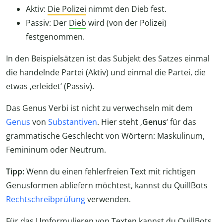
Aktiv:
Die Polizei
nimmt den Dieb fest.
Passiv: Der
Dieb
wird (von der Polizei)
festgenommen.
In den Beispielsätzen ist das Subjekt des Satzes einmal
die handelnde Partei (Aktiv) und einmal die Partei, die
etwas ‚erleidet‘ (Passiv).
Das Genus Verbi ist nicht zu verwechseln mit dem
Genus
von
Substantiven
. Hier steht ‚
Genus
‘ für das
grammatische Geschlecht von Wörtern: Maskulinum,
Femininum oder Neutrum.
Tipp:
Wenn du einen fehlerfreien Text mit richtigen
Genusformen abliefern möchtest, kannst du QuillBots
Rechtschreibprüfung
verwenden.
Für das Umformulieren von Texten kannst du QuillBots