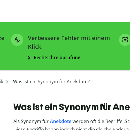
ze
Verbessere Fehler mit einem
Klick.
Rechtschreibprüfung
ik
Was ist ein Synonym für Anekdote?
Was ist ein Synonym für An
Als Synonym für
Anekdote
werden oft die Begriffe ‚Sc
Diese Begriffe haben jedoch nicht die gleiche Bedeut