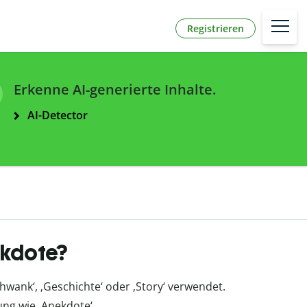
Registrieren
Erkenne AI-generierte Inhalte.
AI-Detector
ekdote?
hwank‘, ‚Geschichte‘ oder ‚Story‘ verwendet.
ung wie ‚Anekdote‘.