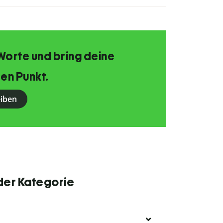
Worte und bring deine
en Punkt.
eiben
der Kategorie