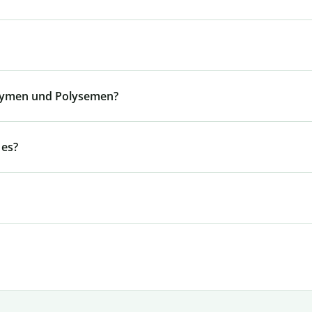
nymen und Polysemen?
 es?