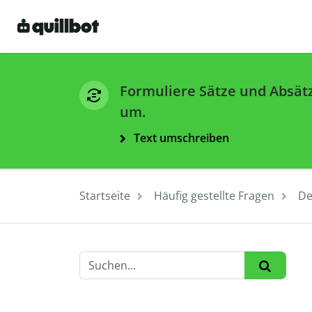
Formuliere Sätze und Absät
um.
Text umschreiben
Startseite
Häufig gestellte Fragen
De