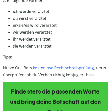
z. B. folgende Formen:
ich
werde
verarztet
du
wirst
verarztet
er/sie/es
wird
verarztet
wir
werden
verarztet
ihr
werdet
verarztet
sie
werden
verarztet
Tipp:
Nutze QuillBots
kostenlose Rechtschreibprüfung
, um zu
überprüfen, ob du Verben richtig konjugiert hast.
Finde stets die passenden Worte
und bring deine Botschaft auf den